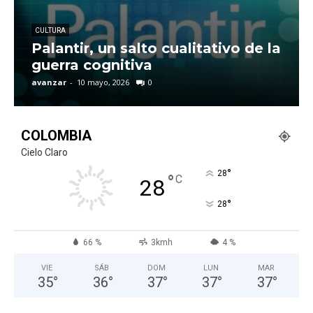
CULTURA
Palantir, un salto cualitativo de la
guerra cognitiva
avanzar
-
10 mayo, 2026
0
COLOMBIA
Cielo Claro
°
28
°
C
28
°
28
66 %
3kmh
4 %
VIE
SÁB
DOM
LUN
MAR
35
°
36
°
37
°
37
°
37
°