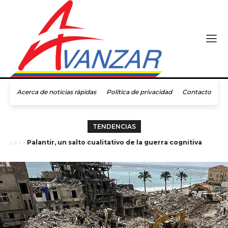
Acerca de noticias rápidas
Política de privacidad
Contacto
TENDENCIAS
Los diez “antisemitas” más influyentes, según el gobierno
Palantir, un salto cualitativo de la guerra cognitiva
israelí