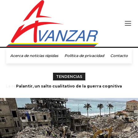
Acerca de noticias rápidas
Política de privacidad
Contacto
TENDENCIAS
Los diez “antisemitas” más influyentes, según el gobierno
Palantir, un salto cualitativo de la guerra cognitiva
israelí