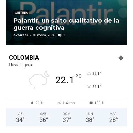
CULTURA
Palantir, un salto cualitativo de la
guerra cognitiva
avanzar
-
10 mayo, 2026
0
COLOMBIA
Lluvia Ligera
°
22.1
°
C
22.1
°
22.1
93 %
1.4kmh
100 %
VIE
SÁB
DOM
LUN
MAR
34
°
36
°
37
°
38
°
28
°