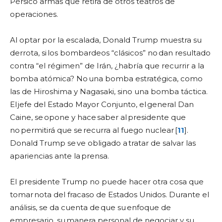
Pérsico armas que retira de otros teatros de
operaciones.
Al optar por la escalada, Donald Trump muestra su
derrota, si los bombardeos “clásicos” no dan resultado
contra “el régimen” de Irán, ¿habría que recurrir a la
bomba atómica? No una bomba estratégica, como
las de Hiroshima y Nagasaki, sino una bomba táctica.
El jefe del Estado Mayor Conjunto, el general Dan
Caine, se opone y hace saber al presidente que
no permitirá que se recurra al fuego nuclear [
11
].
Donald Trump se ve obligado a tratar de salvar las
apariencias ante la prensa.
El presidente Trump no puede hacer otra cosa que
tomar nota del fracaso de Estados Unidos. Durante el
análisis, se da cuenta de que su enfoque de
empresario, su manera personal de negociar y su