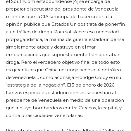
el SouthCom estadounidense [
4
] se encarga de
preparar el secuestro del presidente de Venezuela
mientras que la CIA se ocupa de hacer creer a la
opinión pública que Estados Unidos trata de poner fin
a un tráfico de droga. Para satisfacer esa necesidad
propagandística, la marina de guerra estadounidense
simplemente ataca y destruye en el mar
embarcaciones que supuestamente transportaban
droga. Pero el verdadero objetivo final de todo esto
es garantizar que China no tenga acceso al petróleo
de Venezuela… como aconseja Elbridge Colby en su
“estrategia de la negación”. El 3 de enero de 2026,
fuerzas especiales estadounidenses secuestran al
presidente de Venezuela en medio de una operación
que incluye bombardeos contra Caracas, la capital, y
contra otras ciudades venezolanas.
Pero el subsecretario de la Guerra Elbridge Colby y el