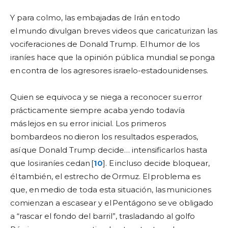
Y para colmo, las embajadas de Irán en todo
el mundo divulgan breves videos que caricaturizan las
vociferaciones de Donald Trump. El humor de los
iraníes hace que la opinión pública mundial se ponga
en contra de los agresores israelo-estadounidenses.
Quien se equivoca y se niega a reconocer su error
prácticamente siempre acaba yendo todavía
más lejos en su error inicial. Los primeros
bombardeos no dieron los resultados esperados,
así que Donald Trump decide… intensificarlos hasta
que los iraníes cedan [
10
]. E incluso decide bloquear,
él también, el estrecho de Ormuz. El problema es
que, en medio de toda esta situación, las municiones
comienzan a escasear y el Pentágono se ve obligado
a “rascar el fondo del barril”, trasladando al golfo