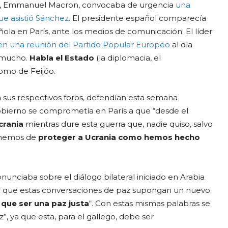
esa, Emmanuel Macron, convocaba de urgencia
una
que asistió Sánchez
. El presidente español comparecía
ñola en París, ante los medios de comunicación. El líder
a en una reunión del Partido Popular Europeo
al día
n mucho.
Habla el Estado
(la diplomacia, el
como de Feijóo.
 sus respectivos foros, defendían esta semana
Gobierno se comprometía en París a que “desde el
crania
mientras dure esta guerra que, nadie quiso, salvo
e “hemos de
proteger a Ucrania como hemos hecho
unciaba sobre el diálogo bilateral iniciado en Arabia
r que estas conversaciones de paz supongan un nuevo
 que ser una paz justa
“. Con estas mismas palabras se
”, ya que esta, para el gallego, debe ser