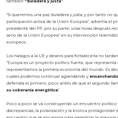
también
“duradera y justa”
.
“Si queremos una paz duradera y justa, y por tanto no q
participación activa de la Unión Europea”, advertía el pr
presidente del PP, por su parte, unas horas después rec
seno de la Unión Europea” en su intervención telemátic
europeos.
Los halagos a la UE y deseos para fortalecerla no tardaro
“Europa es un proyecto político fuerte, que represent
representamos la primera economía del mundo. Es deci
cuales podemos continuar agrandando y
ensanchando 
defendía el primero, poco antes de que el segundo llam
su soberanía energética
“.
Poco a poco se va construyendo un encuentro político
discrepancias, la polarización y la bronca protagonizan 
encuentro que se encamina para garantizar la mayoría 