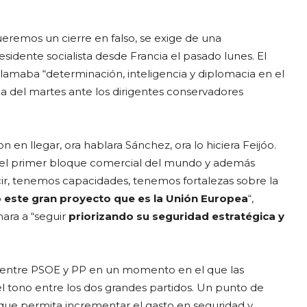
ueremos un cierre en falso, se exige de una
esidente socialista desde Francia el pasado lunes. El
lamaba “determinación, inteligencia y diplomacia en el
a del martes ante los dirigentes conservadores
n en llegar, ora hablara Sánchez, ora lo hiciera Feijóo.
a el primer bloque comercial del mundo y además
r, tenemos capacidades, tenemos fortalezas sobre la
este gran proyecto que es la Unión Europea
“,
ara a “seguir
priorizando su seguridad estratégica y
 entre PSOE y PP en un momento en el que las
el tono entre los dos grandes partidos. Un punto de
que permita incrementar el gasto en seguridad y