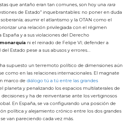
distas que antaño eran tan comunes, son hoy una
rara
cuestiones de Estado” inquebrantables: no poner en duda
soberanía; asumir el atlantismo y la OTAN como el
priorizar una relación privilegiada con el régimen
 España y a sus violaciones del Derecho
a monarquía
ni el reinado de Felipe VI; defender a
d del Estado pese a sus abusos y errores…
 ha supuesto un terremoto político de dimensiones aún
se como en las relaciones internacionales. El magnate
o un marco de
diálogo tú a tú entre las grandes
l planeta y penalizando los espacios multilaterales de
 decisiones y ha de reinventarse ante los vertiginosos
obal. En España, se va configurando una posición de
ión política y alejamiento crónico entre los dos grandes
az se van pareciendo cada vez más.