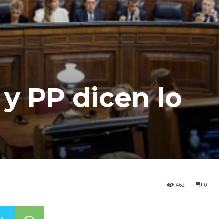
y PP dicen lo
462
0