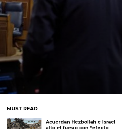
MUST READ
Acuerdan Hezbollah e Israel
alto el fuego con “efecto