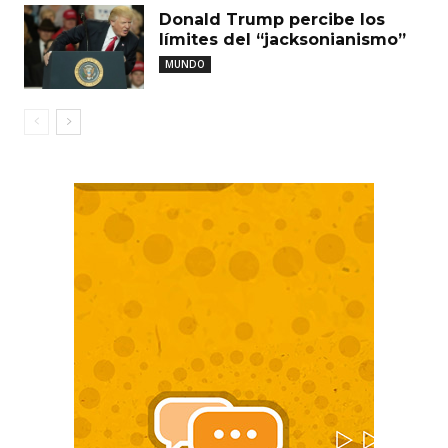
Donald Trump percibe los
límites del “jacksonianismo”
MUNDO